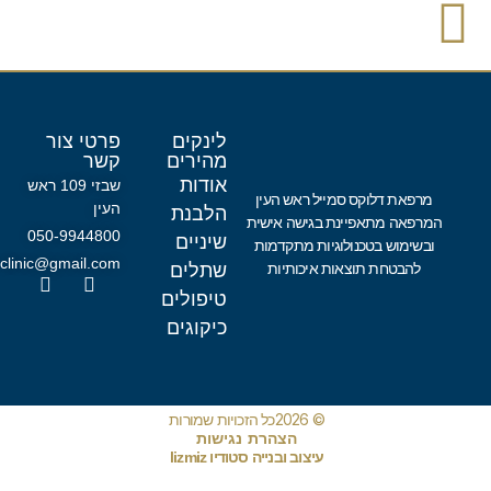
לינקים
פרטי צור
מהירים
קשר
אודות
שבזי 109 ראש
מרפאת דלוקס סמייל ראש העין
העין
הלבנת
המרפאה מתאפיינת בגישה אישית
050-9944800
שיניים
ובשימוש בטכנולוגיות מתקדמות
dlx.clinic@gmail.com
להבטחת תוצאות איכותיות
שתלים
טיפולים
כיקוגים
© 2026כל הזכויות שמורות
הצהרת נגישות
עיצוב ובנייה סטודיו lizmiz