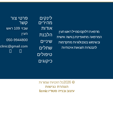
לינקים
פרטי צור
מהירים
קשר
אודות
שבזי 109 ראש
מרפאת דלוקס סמייל ראש העין
העין
הלבנת
המרפאה מתאפיינת בגישה אישית
050-9944800
שיניים
ובשימוש בטכנולוגיות מתקדמות
dlx.clinic@gmail.com
להבטחת תוצאות איכותיות
שתלים
טיפולים
כיקוגים
© 2026כל הזכויות שמורות
הצהרת נגישות
עיצוב ובנייה סטודיו lizmiz